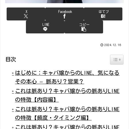
X
Facebook
はてブ
LINE
コピー
2024.12.16
目次
Toggle 
はじめに：キャバ嬢からのLINE、気になる
その本心 – 脈あり？営業？
これは脈あり？キャバ嬢からの脈ありLINE
の特徴【内容編】
これは脈あり？キャバ嬢からの脈ありLINE
の特徴【頻度・タイミング編】
これは脈あり？キャバ嬢からの脈ありLINE