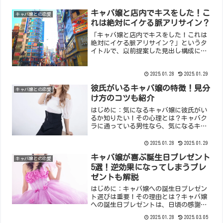
キャバ嬢と店内でキスをした！こ
キャバ嬢との恋愛
れは絶対にイケる脈アリサイン？
「キャバ嬢と店内でキスをした！これは
絶対にイケる脈アリサイン？」というタ
イトルで、以前提案した見出し構成に沿
って本文を作成します。はじめに：キャ
バ嬢とのキスは特別な意味を持つのか？
2025.01.28
2025.01.29
期待と現実キャバクラで気になるキャバ
嬢とキスを交わした場合、...
彼氏がいるキャバ嬢の特徴！見分
キャバ嬢との恋愛
け方のコツも紹介
はじめに：気になるキャバ嬢に彼氏がい
るか知りたい！その心理とは？キャバク
ラに通っている男性なら、気になるキャ
バ嬢に彼氏がいるかどうか気になるのは
自然なことです。もしかしたら特別な関
2025.01.28
2025.01.29
係になれるかもしれない、と期待してい
キャバ嬢が喜ぶ誕生日プレゼント
る場合や、単に会話の糸口...
キャバ嬢との恋愛
5選！逆効果になってしまうプレ
ゼントも解説
はじめに：キャバ嬢への誕生日プレゼン
ト選びは重要！その理由とは？キャバ嬢
への誕生日プレゼントは、日頃の感謝を
伝える大切な機会です。プレゼント選び
2025.01.28
2025.03.05
に悩む男性も多いかと思いますが、適切