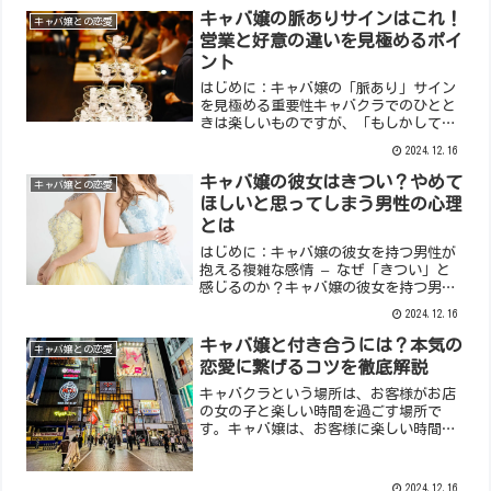
なプレゼントを選ぶことは、その後の関
キャバ嬢の脈ありサインはこれ！
キャバ嬢との恋愛
係性を良好に保つ上で重要...
営業と好意の違いを見極めるポイ
ント
はじめに：キャバ嬢の「脈あり」サイン
を見極める重要性キャバクラでのひとと
きは楽しいものですが、「もしかして脈
あり？」と感じる瞬間もあるかもしれま
2024.12.16
せん。しかし、キャバ嬢の言動は営業と
好意が入り混じっているため、見極めが
キャバ嬢の彼女はきつい？やめて
キャバ嬢との恋愛
難しいのも事実です。この...
ほしいと思ってしまう男性の心理
とは
はじめに：キャバ嬢の彼女を持つ男性が
抱える複雑な感情 – なぜ「きつい」と
感じるのか？キャバ嬢の彼女を持つ男性
は、独特の悩みを抱えることがありま
2024.12.16
す。「彼女のことは好きだけど、この関
係はきつい…」「本当はやめてほしいと
キャバ嬢と付き合うには？本気の
キャバ嬢との恋愛
思っているけど、どう伝え...
恋愛に繋げるコツを徹底解説
キャバクラという場所は、お客様がお店
の女の子と楽しい時間を過ごす場所で
す。キャバ嬢は、お客様に楽しい時間を
提供することでお給料を得ています。つ
まり、お客様を楽しませることが仕事で
あり、恋愛感情を売っているわけではあ
2024.12.16